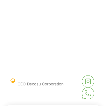
Endereço
Endereço:
R. Lúcio Marchi, 140 - Saltinho,
Ascurra - SC, 89138-000
Seg à Sex
- 07:30–11:45, 13:00–17:30
Contato:
Evandro Demarch
CEO Decosu Corporation
(47) 99617-3036
contato@decosu.com.br