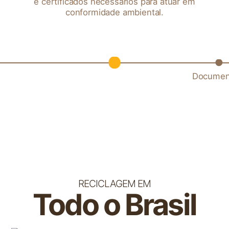
e certificados necessários para atuar em
conformidade ambiental.
Documento 1
Documen
RECICLAGEM EM
Todo o Brasil