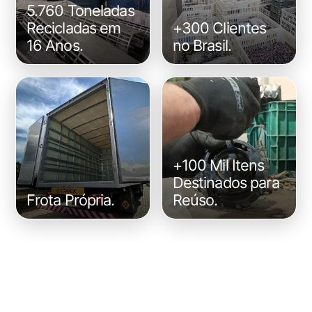
5.760 Toneladas
Recicladas em
+300 Clientes
16 Anos.
no Brasil.
+100 Mil Itens
Destinados para
Frota Própria.
Reúso.
Algumas das empresas que
confiam no nosso
trabalho