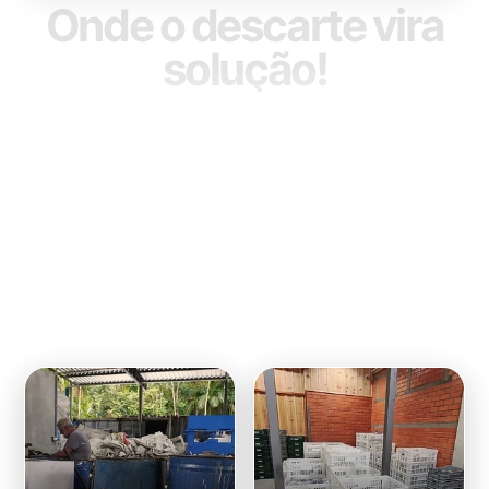
Onde o descarte vira
solução!
CONHEÇA TODOS OS
Nossos
Serviços